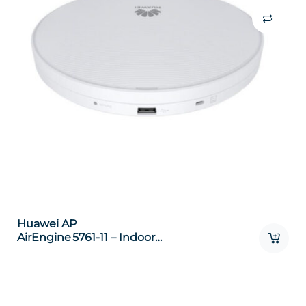
Huawei AP
AirEngine 5761‑11 – Indoor
Wi‑Fi 6 Con Antenas
Inteligentes Y Soporte
PoE/BLE