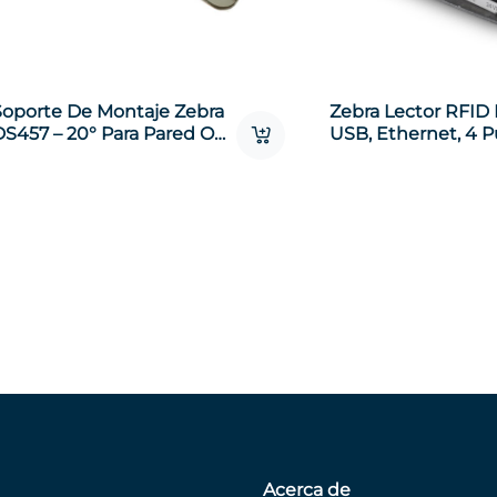
Soporte De Montaje Zebra
Zebra Lector RFID
DS457 – 20° Para Pared O
USB, Ethernet, 4 P
Mostrador (KT‑145344‑01)
De Antena
Acerca de