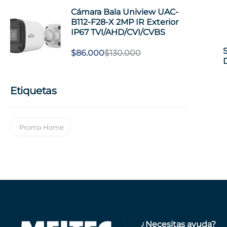
Cámara Bala Uniview UAC-
B112-F28-X 2MP IR Exterior
IP67 TVI/AHD/CVI/CVBS
$
86.000
$
130.000
Etiquetas
Promo Home
¿Necesitas ayuda?