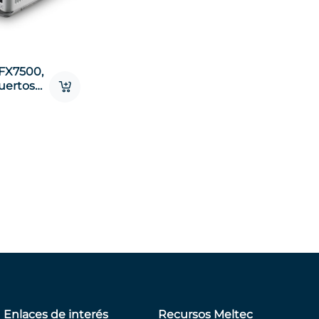
 FX7500,
uertos
Enlaces de interés
Recursos Meltec