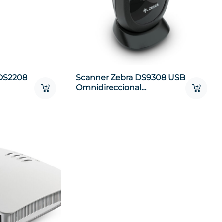
DS2208
Scanner Zebra DS9308 USB
Omnidireccional
SR4U2100AZW