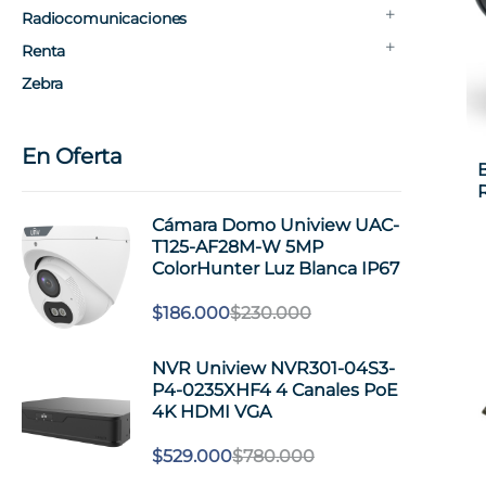
Radiocomunicaciones
Renta
Zebra
En Oferta
Cámara Domo Uniview UAC-
T125-AF28M-W 5MP
ColorHunter Luz Blanca IP67
$
186.000
$
230.000
NVR Uniview NVR301-04S3-
P4-0235XHF4 4 Canales PoE
4K HDMI VGA
$
529.000
$
780.000