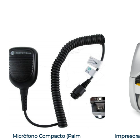
Cambium AP XV2‑21X
Huawei A