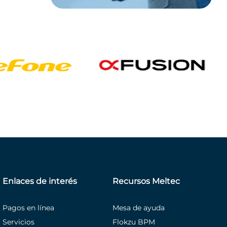
Enlaces de interés
Recursos Meltec
Pagos en línea
Mesa de ayuda
Servicios
Flokzu BPM