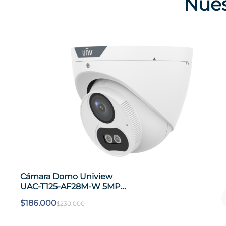
Nues
Cámara Bala Uniview UAC-
B112-F28-X 2MP IR Exterior
IP67 TVI/AHD/CVI/CVBS
$
86.000
$
130.000