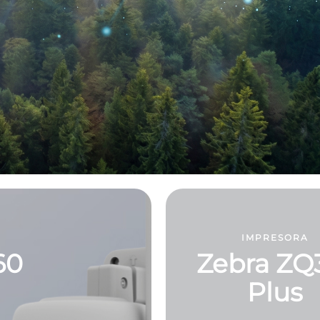
IMPRESORA
60
Zebra ZQ
Plus