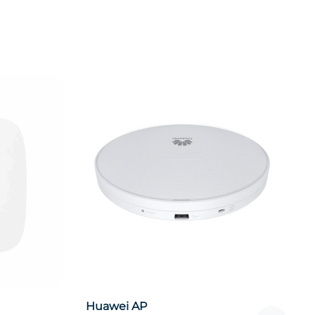
Cambium AP CnPilot E510
–