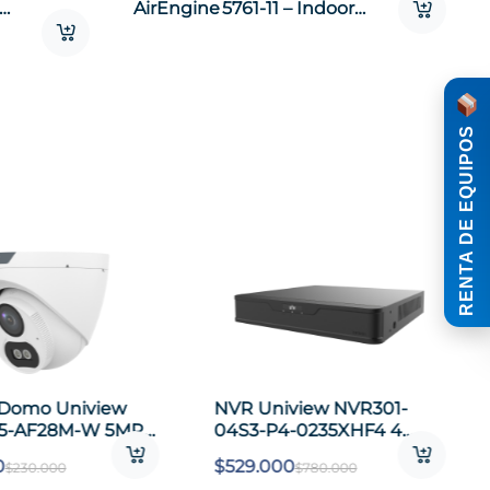
Outdoor – 802.11ac Wave 2,
2×2 MIMO, IP67
fe
$
899.000
$
1.300.000
RENTA DE EQUIPOS
view NVR301-
Cámara Bala Uniview UAC-
-0235XHF4 4
B112-F28-X 2MP IR Exterior
 PoE 4K HDMI VGA
IP67 TVI/AHD/CVI/CVBS
0
$
86.000
$
780.000
$
130.000